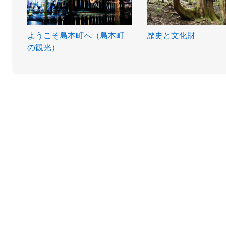
ようこそ島本町へ（島本町
歴史と文化財
の観光）