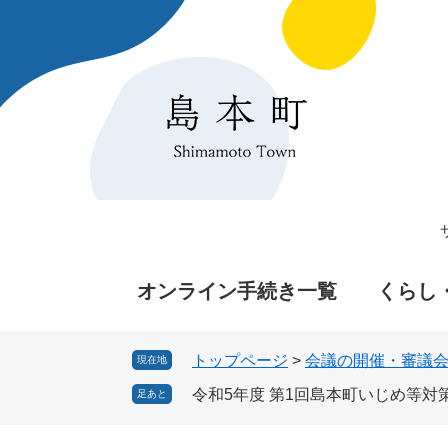
ペ
メ
ー
ニ
ジ
ュ
の
ー
先
を
頭
飛
で
ば
す
し
。
て
本
文
へ
オンライン手続き一覧
くらし
トップページ
>
会議の開催・審議
現在地
令和5年度 第1回島本町いじめ等対
足あと