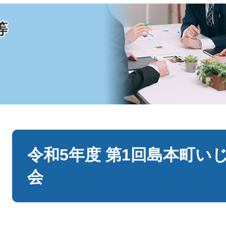
等
本
文
令和5年度 第1回島本町い
会