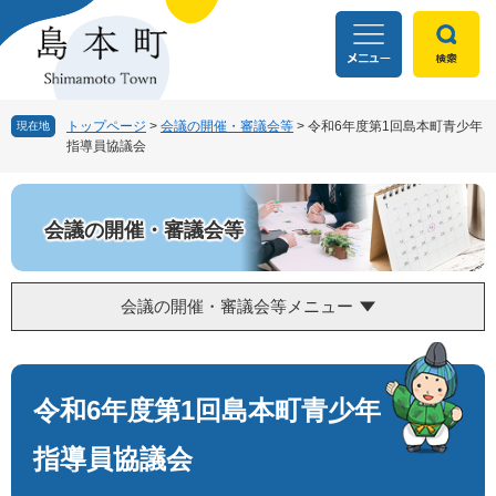
ペ
メ
ー
ニ
ジ
ュ
の
ー
先
を
頭
飛
トップページ
>
会議の開催・審議会等
>
令和6年度第1回島本町青少年
現在地
指導員協議会
で
ば
す
し
。
て
本
会議の開催・審議会等
文
へ
会議の開催・審議会等メニュー
本
文
令和6年度第1回島本町青少年
指導員協議会