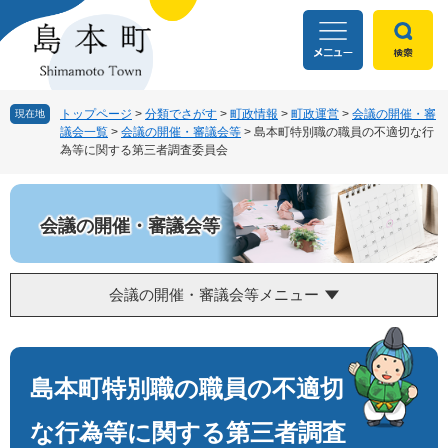
ペ
メ
ー
ニ
ジ
ュ
の
ー
先
を
頭
飛
トップページ
>
分類でさがす
>
町政情報
>
町政運営
>
会議の開催・審
現在地
議会一覧
>
会議の開催・審議会等
>
島本町特別職の職員の不適切な行
で
ば
為等に関する第三者調査委員会
す
し
。
て
本
文
会議の開催・審議会等
へ
会議の開催・審議会等メニュー
本
文
島本町特別職の職員の不適切
な行為等に関する第三者調査