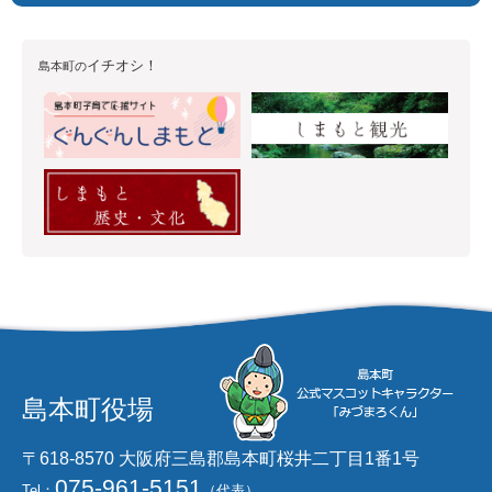
イチオシ！
島本町の
島本町役場
〒618-8570 大阪府三島郡島本町桜井二丁目1番1号
075-961-5151
Tel：
（代表）