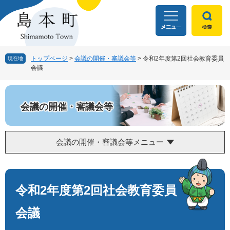
ペ
メ
ー
ニ
ジ
ュ
の
ー
先
を
頭
飛
トップページ
>
会議の開催・審議会等
>
令和2年度第2回社会教育委員
現在地
会議
で
ば
す
し
。
て
本
会議の開催・審議会等
文
へ
会議の開催・審議会等メニュー
本
文
令和2年度第2回社会教育委員
会議