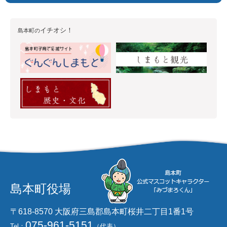
イチオシ！
島本町の
島本町役場
〒618-8570 大阪府三島郡島本町桜井二丁目1番1号
075-961-5151
Tel：
（代表）