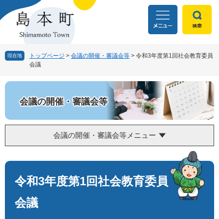
ペ
メ
ー
ニ
ジ
ュ
の
ー
先
を
頭
飛
トップページ
>
会議の開催・審議会等
>
令和3年度第1回社会教育委員
現在地
会議
で
ば
す
し
。
て
本
会議の開催・審議会等
文
へ
会議の開催・審議会等メニュー
本
文
令和3年度第1回社会教育委員
会議