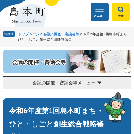
ペ
メ
ー
ニ
ジ
ュ
の
ー
先
を
頭
飛
トップページ
>
会議の開催・審議会等
>
令和6年度第1回島本町まち・
現在地
ひと・しごと創生総合戦略審議会
で
ば
す
し
。
て
本
会議の開催・審議会等
文
へ
会議の開催・審議会等メニュー
本
文
令和6年度第1回島本町まち・
ひと・しごと創生総合戦略審