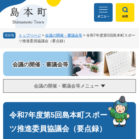
ペ
メ
ー
ニ
ジ
ュ
の
ー
先
を
頭
飛
トップページ
>
会議の開催・審議会等
>
令和7年度第5回島本町スポー
現在地
ツ推進委員協議会（要点録）
で
ば
す
し
。
て
本
会議の開催・審議会等
文
へ
会議の開催・審議会等メニュー
本
文
令和7年度第5回島本町スポー
ツ推進委員協議会（要点録）