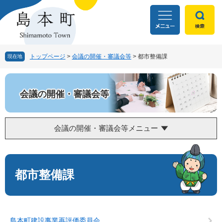
ペ
メ
ー
ニ
ジ
ュ
の
ー
先
を
頭
飛
トップページ
>
会議の開催・審議会等
>
都市整備課
現在地
で
ば
す
し
。
て
会議の開催・審議会等
本
文
へ
会議の開催・審議会等メニュー
本
文
都市整備課
島本町建設事業再評価委員会