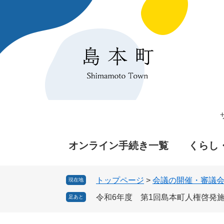
ペ
メ
ー
ニ
ジ
ュ
の
ー
先
を
頭
飛
で
ば
す
し
。
て
本
文
へ
オンライン手続き一覧
くらし
トップページ
>
会議の開催・審議
現在地
令和6年度 第1回島本町人権啓発
足あと