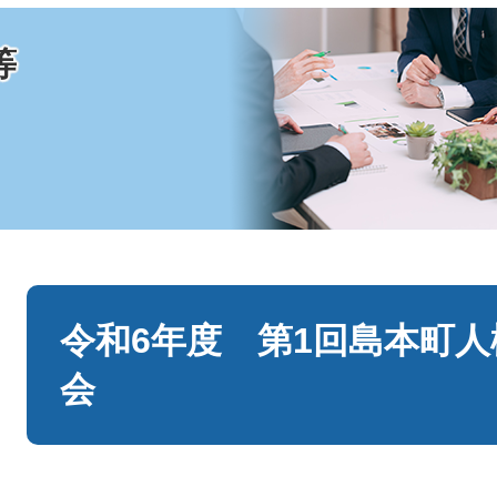
等
本
文
令和6年度 第1回島本町
会