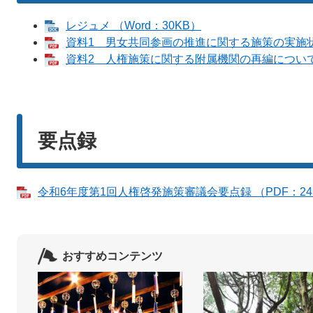
レジュメ （Word：30KB）
資料1 男女共同参画の推進に関する施策の実施状況
資料2 人権施策に関する附属機関の再編について （
要点録
令和6年度第1回人権啓発施策審議会要点録 （PDF：24
おすすめコンテンツ