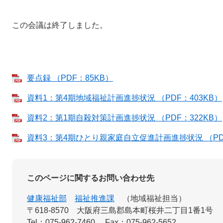
この会議は終了しました。
要点録 （PDF：85KB）
資料1：第4期地域福祉計画進捗状況 （PDF：403KB）
資料2：第1期自殺対策計画進捗状況 （PDF：322KB）
資料3：第4期ひとり親家庭自立促進計画進捗状況 （PDF
このページに関するお問い合わせ先
健康福祉部
福祉推進課
地域福祉担当
〒618-8570
大阪府三島郡島本町桜井二丁目1番1号
Tel：075-962-7460
Fax：075-962-5652