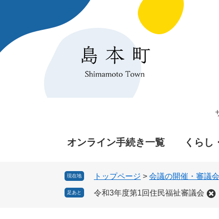
ペ
メ
ー
ニ
ジ
ュ
の
ー
先
を
頭
飛
で
ば
す
し
。
て
本
文
へ
オンライン手続き一覧
くらし
トップページ
>
会議の開催・審議
現在地
令和3年度第1回住民福祉審議会
足あと