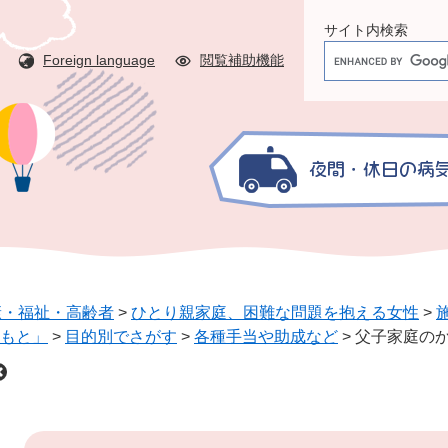
サイト内検索
G
Foreign language
閲覧補助機能
o
o
g
l
e
カ
ス
タ
ム
検
康・福祉・高齢者
>
ひとり親家庭、困難な問題を抱える女性
>
索
もと」
>
目的別でさがす
>
各種手当や助成など
>
父子家庭の
本