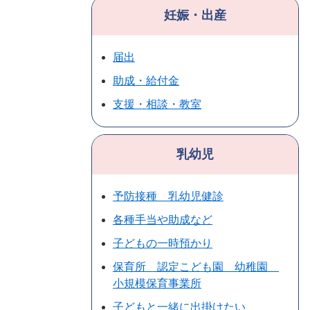
妊娠・出産
届出
助成・給付金
支援・相談・教室
乳幼児
予防接種 乳幼児健診
各種手当や助成など
子どもの一時預かり
保育所 認定こども園 幼稚園
小規模保育事業所
子どもと一緒に出掛けたい