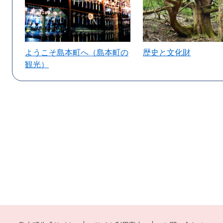
ようこそ島本町へ（島本町の
歴史と文化財
観光）