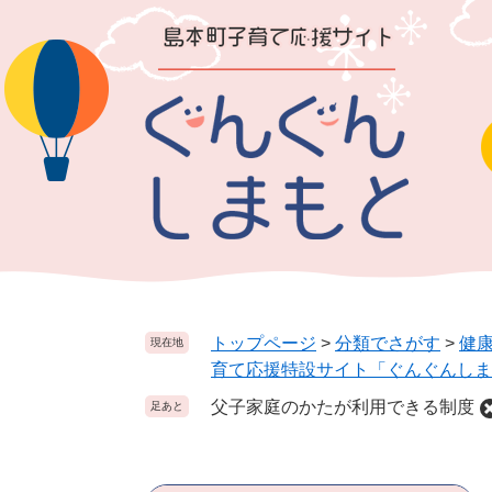
ペ
メ
ー
ニ
ジ
ュ
の
ー
先
を
頭
飛
で
ば
す
し
。
て
本
文
へ
トップページ
>
分類でさがす
>
健
現在地
育て応援特設サイト「ぐんぐんしま
父子家庭のかたが利用できる制度
足あと