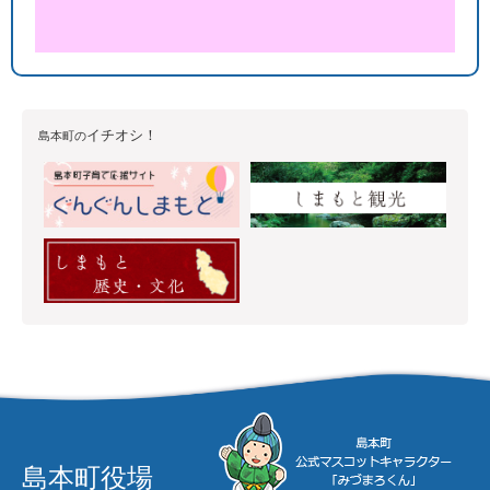
イチオシ！
島本町の
島本町役場