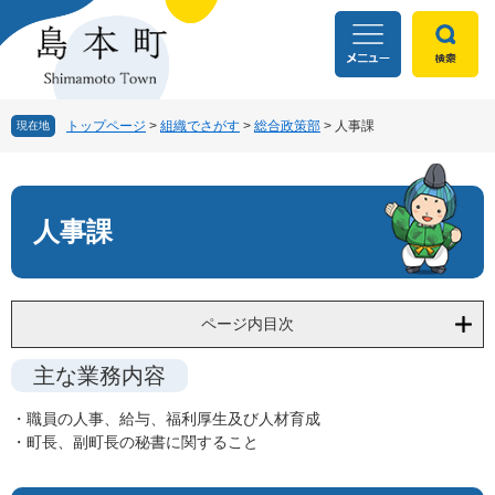
ペ
メ
ー
ニ
ジ
ュ
の
ー
先
を
頭
飛
トップページ
>
組織でさがす
>
総合政策部
>
人事課
現在地
で
ば
す
し
本
。
て
文
本
人事課
文
へ
ページ内目次
主な業務内容
・職員の人事、給与、福利厚生及び人材育成
・町長、副町長の秘書に関すること