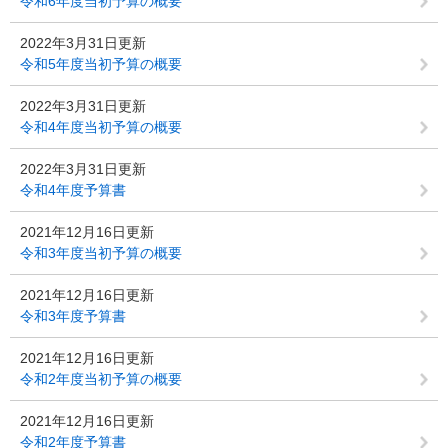
令和6年度当初予算の概要
2022年3月31日更新
令和5年度当初予算の概要
2022年3月31日更新
令和4年度当初予算の概要
2022年3月31日更新
令和4年度予算書
2021年12月16日更新
令和3年度当初予算の概要
2021年12月16日更新
令和3年度予算書
2021年12月16日更新
令和2年度当初予算の概要
2021年12月16日更新
令和2年度予算書