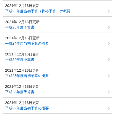
2021年12月16日更新
平成25年度当初予算（骨格予算）の概要
2021年12月16日更新
平成25年度予算書
2021年12月16日更新
平成24年度当初予算の概要
2021年12月16日更新
平成24年度予算書
2021年12月16日更新
平成23年度当初予算の概要
2021年12月16日更新
平成23年度予算書
2021年12月16日更新
平成22年度当初予算の概要