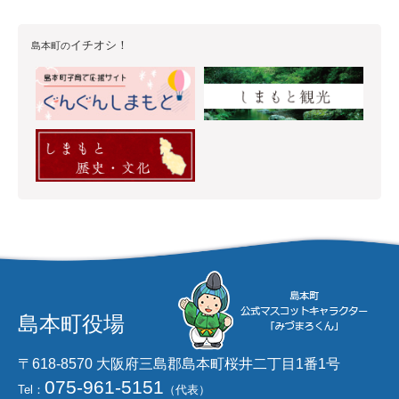
イチオシ！
島本町の
島本町役場
〒618-8570 大阪府三島郡島本町桜井二丁目1番1号
075-961-5151
Tel：
（代表）