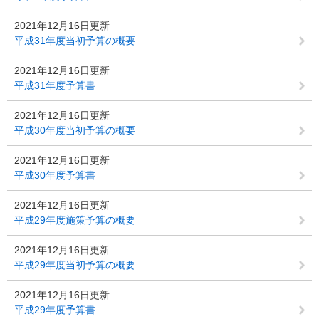
2021年12月16日更新
平成31年度当初予算の概要
2021年12月16日更新
平成31年度予算書
2021年12月16日更新
平成30年度当初予算の概要
2021年12月16日更新
平成30年度予算書
2021年12月16日更新
平成29年度施策予算の概要
2021年12月16日更新
平成29年度当初予算の概要
2021年12月16日更新
平成29年度予算書