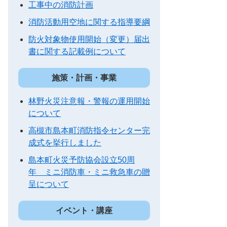
工事中の消防計画
消防活動用空地に関する指導要綱
防火対象物使用開始（変更）届出
書に関する記載例について
施策・計画・事業
林野火災注意報・警報の運用開始
について
高槻市島本町消防指令センター完
成式を挙行しました
島本町火災予防協会設立50周
年 ミニ消防車・ミニ救急車の贈
呈について
イベント・講座