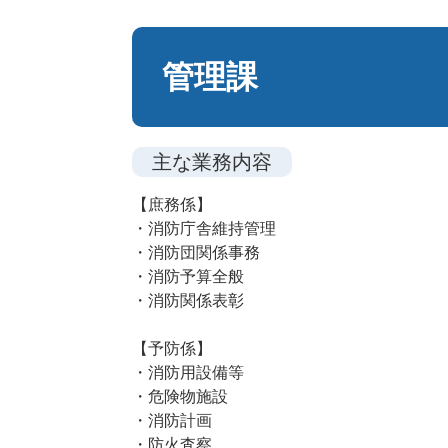
本
文
管理課
主な業務内容
【庶務係】
・消防庁舎維持管理
・消防団関係事務
・消防予算全般
・消防関係表彰
【予防係】
・消防用設備等
・危険物施設
・消防計画
・防火査察