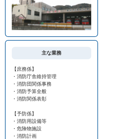
主な業務
【庶務係】
・消防庁舎維持管理
・消防団関係事務
・消防予算全般
・消防関係表彰
【予防係】
・消防用設備等
・危険物施設
・消防計画