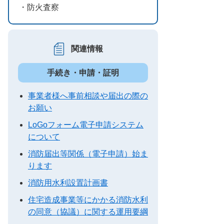
・防火査察
関連情報
手続き・申請・証明
事業者様へ事前相談や届出の際の
お願い
LoGoフォーム電子申請システム
について
消防届出等関係（電子申請）始ま
ります
消防用水利設置計画書
住宅造成事業等にかかる消防水利
の同意（協議）に関する運用要綱