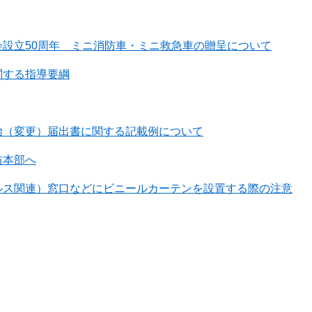
会設立50周年 ミニ消防車・ミニ救急車の贈呈について
関する指導要綱
始（変更）届出書に関する記載例について
防本部へ
ルス関連）窓口などにビニールカーテンを設置する際の注意