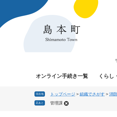
ペ
メ
ー
ニ
ジ
ュ
の
ー
先
を
頭
飛
で
ば
す
し
。
て
本
文
へ
オンライン手続き一覧
くらし
トップページ
>
組織でさがす
>
消
現在地
管理課
足あと