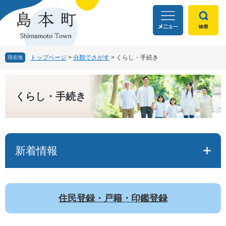
ペ
メ
ー
ニ
ジ
ュ
の
ー
先
を
頭
飛
トップページ
>
分類でさがす
>
くらし・手続き
現在地
で
ば
す
し
本
。
て
文
くらし・手続き
本
文
へ
新着情報
住民登録・戸籍・印鑑登録